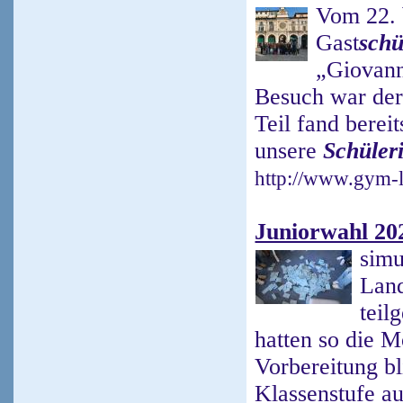
Vom 22. 
Gast
schü
„Giovann
Besuch war der
Teil fand berei
unsere
Schüler
http://www.gym-l
Juniorwahl 20
simu
Land
tei
hatten so die M
Vorbereitung b
Klassenstufe au