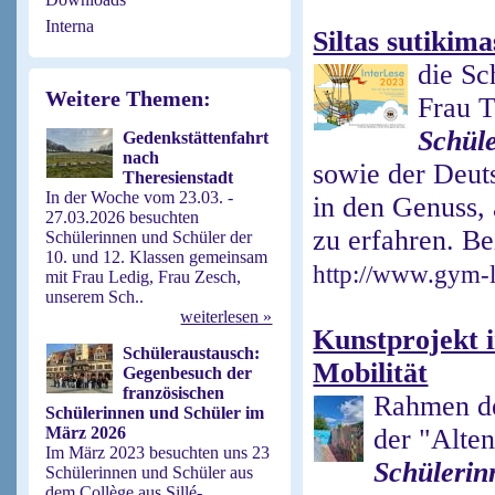
Interna
Siltas sutikima
die Sc
Weitere Themen:
Frau T
Schül
Gedenkstättenfahrt
nach
sowie der Deut
Theresienstadt
In der Woche vom 23.03. -
in den Genuss,
27.03.2026 besuchten
zu erfahren. Be
Schülerinnen und Schüler der
10. und 12. Klassen gemeinsam
http://www.gym-l
mit Frau Ledig, Frau Zesch,
unserem Sch..
weiterlesen »
Kunstprojekt 
Schüleraustausch:
Mobilität
Gegenbesuch der
französischen
Rahmen de
Schülerinnen und Schüler im
März 2026
der "Alte
Im März 2023 besuchten uns 23
Schülerin
Schülerinnen und Schüler aus
dem Collège aus Sillé-