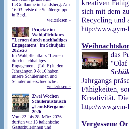
kreativen Fähig
LeGuillaume in Landsberg. Am
16.03. reiste die Schülergruppe
sich mit dem z
in Begl..
Recycling und a
weiterlesen »
http://www.gym-l
Projekte im
Wahlpflichtkurs
"Lernen durch nachhaltiges
Weihnachtskon
Engagement" im Schuljahr
2025/26
das P
Im Wahlpflichtkurs "Lernen
durch nachhaltiges
"Olaf
Engagement" (LdnE) in den
Schül
Jahrgängen 9 & 10 haben
unsere Schülerinnen und
Jahrgangs präse
Schüler unterschiedliche ..
weiterlesen »
Fähigkeiten, so
Zwei Wochen
Kreativität. Die
Schüleraustausch
http://www.gym-l
„LandsBergamo“
2026
Vom 22. bis 28. März 2026
durften wir 13 italienische
Vergessene Ort
Gastschülerinnen und