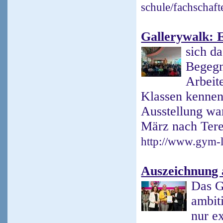
schule/fachschaf
Gallerywalk: 
sich d
Begegn
Arbeit
Klassen kennen
Ausstellung wa
März nach Tere
http://www.gym-l
Auszeichnung 
Das G
ambit
nur e