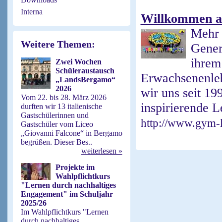
Interna
Willkommen a
Mehr 
Weitere Themen:
Gener
ihre
Zwei Wochen
Schüleraustausch
Erwachsenenleb
„LandsBergamo“
2026
wir uns seit 19
Vom 22. bis 28. März 2026
inspirierende 
durften wir 13 italienische
Gastschülerinnen und
http://www.gym-l
Gastschüler vom Liceo
„Giovanni Falcone“ in Bergamo
begrüßen. Dieser Bes..
weiterlesen »
Projekte im
Wahlpflichtkurs
"Lernen durch nachhaltiges
Engagement" im Schuljahr
2025/26
Im Wahlpflichtkurs "Lernen
durch nachhaltiges