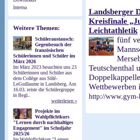
Interna
Landsberger De
Kreisfinale „J
Weitere Themen:
Leichtathletik
fünf ve
Schüleraustausch:
Gegenbesuch der
Mannsc
französischen
Schülerinnen und Schüler im
Merseb
März 2026
Teutschenthal 
Im März 2023 besuchten uns 23
Schülerinnen und Schüler aus
Doppelkappelle
dem Collège aus Sillé-
LeGuillaume in Landsberg. Am
Wettbewerben i
16.03. reiste die Schülergruppe
in Begl..
http://www.gym-l
weiterlesen »
Projekte im
Wahlpflichtkurs
"Lernen durch nachhaltiges
Engagement" im Schuljahr
2025/26
Im Wahlpflichtkurs "Lernen