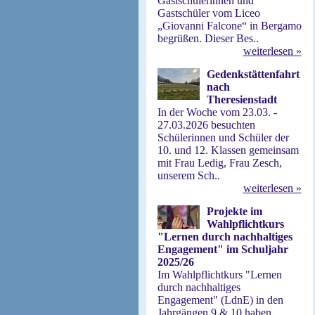
Gastschülerinnen und
Gastschüler vom Liceo
„Giovanni Falcone“ in Bergamo
begrüßen. Dieser Bes..
weiterlesen »
Gedenkstättenfahrt
nach
Theresienstadt
In der Woche vom 23.03. -
27.03.2026 besuchten
Schülerinnen und Schüler der
10. und 12. Klassen gemeinsam
mit Frau Ledig, Frau Zesch,
unserem Sch..
weiterlesen »
Projekte im
Wahlpflichtkurs
"Lernen durch nachhaltiges
Engagement" im Schuljahr
2025/26
Im Wahlpflichtkurs "Lernen
durch nachhaltiges
Engagement" (LdnE) in den
Jahrgängen 9 & 10 haben