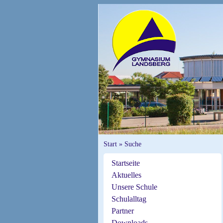
Start
»
Suche
Startseite
Aktuelles
Unsere Schule
Schulalltag
Partner
Downloads