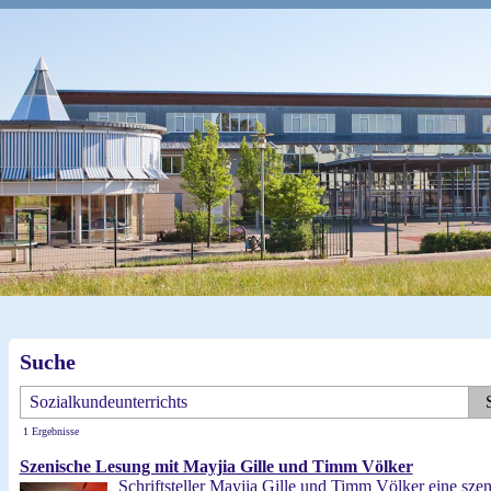
Suche
1 Ergebnisse
Szenische Lesung mit Mayjia Gille und Timm Völker
Schriftsteller Mayjia Gille und Timm Völker eine szen