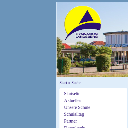
Start
»
Suche
Startseite
Aktuelles
Unsere Schule
Schulalltag
Partner
Downloads