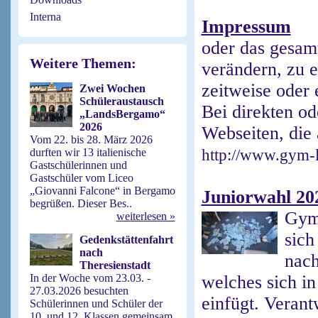
Interna
Impressum
oder das gesam
Weitere Themen:
verändern, zu 
zeitweise oder 
Zwei Wochen
Schüleraustausch
Bei direkten od
„LandsBergamo“
2026
Webseiten, die 
Vom 22. bis 28. März 2026
durften wir 13 italienische
http://www.gym-l
Gastschülerinnen und
Gastschüler vom Liceo
„Giovanni Falcone“ in Bergamo
Juniorwahl 20
begrüßen. Dieser Bes..
Gymn
weiterlesen »
sich
Gedenkstättenfahrt
nach
nac
Theresienstadt
In der Woche vom 23.03. -
welches sich in
27.03.2026 besuchten
einfügt. Verant
Schülerinnen und Schüler der
10. und 12. Klassen gemeinsam