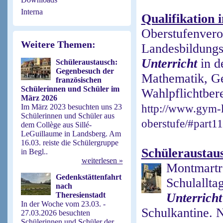
Interna
Qualifikation 
Oberstufenvero
Weitere Themen:
Landesbildungs
Unterricht
in d
Schüleraustausch:
Gegenbesuch der
Mathematik, Ges
französischen
Schülerinnen und Schüler im
Wahlpflichtbere
März 2026
Im März 2023 besuchten uns 23
http://www.gym-l
Schülerinnen und Schüler aus
oberstufe/#part1
dem Collège aus Sillé-
LeGuillaume in Landsberg. Am
16.03. reiste die Schülergruppe
Schüleraustaus
in Begl..
weiterlesen »
Montmartre
Gedenkstättenfahrt
Schulallta
nach
Theresienstadt
Unterricht
In der Woche vom 23.03. -
Schulkantine. N
27.03.2026 besuchten
Schülerinnen und Schüler der