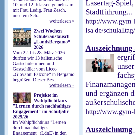
Lasertag-Spiel,
10. und 12. Klassen gemeinsam
mit Frau Ledig, Frau Zesch,
Stadtführung...
unserem Sch..
http://www.gym-l
weiterlesen »
lsa.de/schulallt
Zwei Wochen
Schüleraustausch
„LandsBergamo“
Auszeichnung 
2026
Vom 22. bis 28. März 2026
ergri
durften wir 13 italienische
Gastschülerinnen und
unser
Gastschüler vom Liceo
fachs
„Giovanni Falcone“ in Bergamo
begrüßen. Dieser Bes..
Finanzmanagem
weiterlesen »
und ergänzen di
Projekte im
Wahlpflichtkurs
außerschulische
"Lernen durch nachhaltiges
http://www.gym-l
Engagement" im Schuljahr
2025/26
Im Wahlpflichtkurs "Lernen
durch nachhaltiges
Auszeichnung 
Engagement" (LdnE) in den