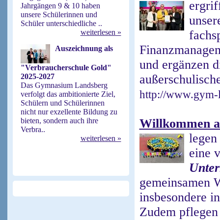
ergri
Jahrgängen 9 & 10 haben
unsere Schülerinnen und
unser
Schüler unterschiedliche ..
weiterlesen »
fachs
Finanzmanagem
Auszeichnung als
und ergänzen di
"Verbraucherschule Gold"
2025-2027
außerschulische
Das Gymnasium Landsberg
http://www.gym-l
verfolgt das ambitionierte Ziel,
Schülern und Schülerinnen
nicht nur exzellente Bildung zu
bieten, sondern auch ihre
Willkommen a
Verbra..
legen
weiterlesen »
eine v
Unter
gemeinsamen W
insbesondere i
Zudem pflegen w