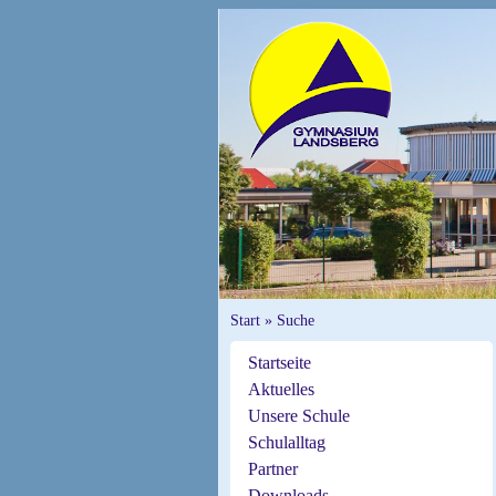
Start
»
Suche
Startseite
Aktuelles
Unsere Schule
Schulalltag
Partner
Downloads