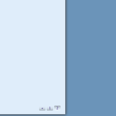
«
1
2