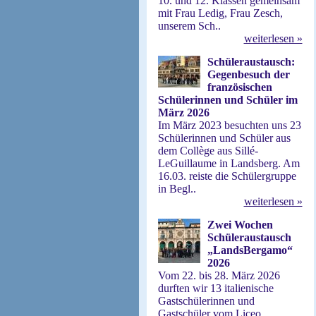
10. und 12. Klassen gemeinsam
mit Frau Ledig, Frau Zesch,
unserem Sch..
weiterlesen »
Schüleraustausch:
Gegenbesuch der
französischen
Schülerinnen und Schüler im
März 2026
Im März 2023 besuchten uns 23
Schülerinnen und Schüler aus
dem Collège aus Sillé-
LeGuillaume in Landsberg. Am
16.03. reiste die Schülergruppe
in Begl..
weiterlesen »
Zwei Wochen
Schüleraustausch
„LandsBergamo“
2026
Vom 22. bis 28. März 2026
durften wir 13 italienische
Gastschülerinnen und
Gastschüler vom Liceo